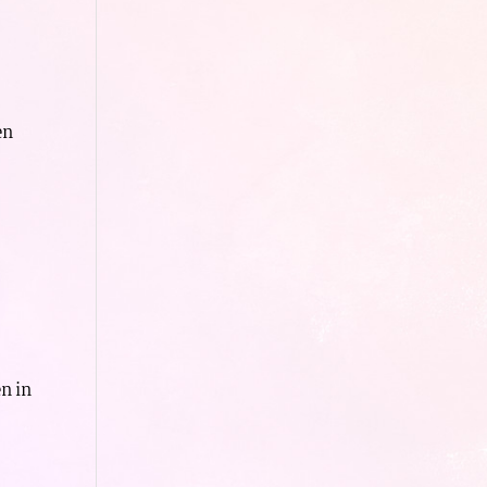
en
en in