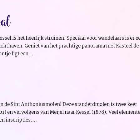
wal
sel is het heerlijk struinen. Speciaal voor wandelaars is er e
jachthaven. Geniet van het prachtige panorama met Kasteel de
tje ligt een...
an de Sint Anthoniusmolen! Deze standerdmolen is twee keer
801) en vervolgens van Meijel naar Kessel (1878). Veel element
n inscripties....