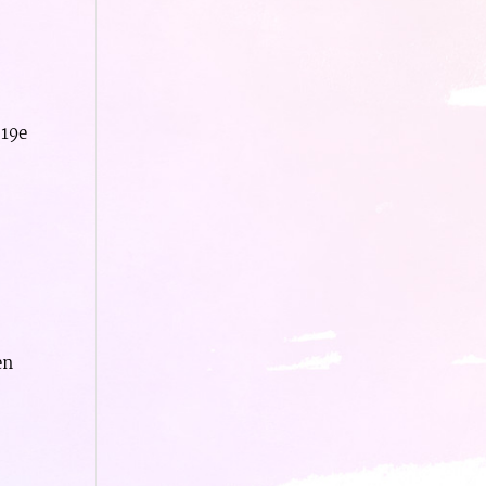
 19e
g
en