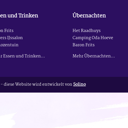
en und Trinken
Übernachten
n Frits
Het Raadhuys
ers IJssalon
Camping Oda Hoeve
Rozentuin
Baron Frits
r Essen und Trinken…
Mehr Übernachten…
- diese Website wird entwickelt von
Solino