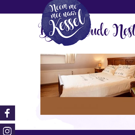
B&B ‚t Oude Nes