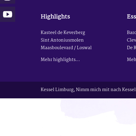
Highlights
Ess
Kasteel de Keverberg
Baro
Sint Antoniusmolen
Clev
Maasboulevard / Loswal
De 
Mehr highlights…
Meh
Kessel Limburg, Nimm mich mit nach Kessel 