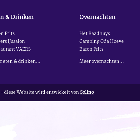
n & Drinken
Overnachten
n Frits
Het Raadhuys
ers IJssalon
Camping Oda Hoeve
taurant VAERS
Baron Frits
r eten & drinken…
Meer overnachten…
- diese Website wird entwickelt von
Solino