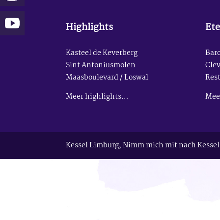
Highlights
Ete
Kasteel de Keverberg
Baro
Sint Antoniusmolen
Clev
Maasboulevard / Loswal
Res
Meer highlights…
Mee
Kessel Limburg, Nimm mich mit nach Kessel 