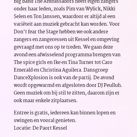
Big Band The Ambassadors heeft eigen zangers
onder haar leden, zoals Pim van Wylick, Nikki
Selen en Ton Janssen, waardoor er altijd al een
variëteit aan muziek gebracht kan worden. Voor
Don’t fear the Stage hebben we ook andere
zangers en zangeressen uit Kessel en omgeving
gevraagd met ons op te treden. We gaan deze
avond een afwisselend programma brengen van
The spice girls en Ike en Tina Turner tot Caro
Emerald en Christina Aguilera. Dansgroep
DanceXplosion is ook van de partij. De avond
wordt opgewarmd en afgesloten door DJ Peulluh.
Geen muziek om bij stil te zitten, daarom zijn er
ook maar enkele zitplaatsen.
Entree is gratis, iedereen kan binnen lopen en
swingen en vooral genieten.
Locatie: De Paort Kessel