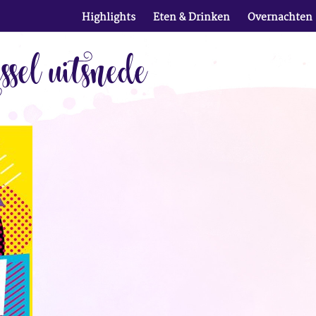
Highlights
Eten & Drinken
Overnachten
sel uitsnede