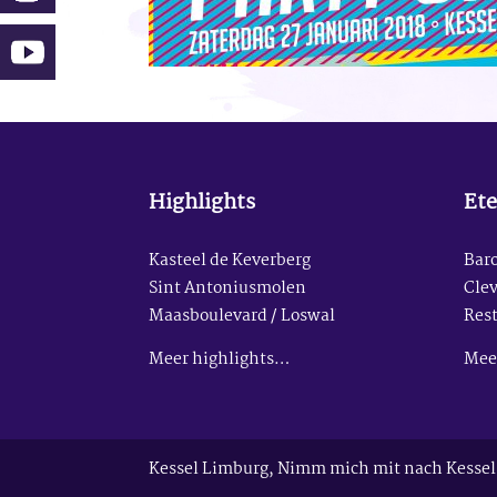
Highlights
Ete
Kasteel de Keverberg
Baro
Sint Antoniusmolen
Clev
Maasboulevard / Loswal
Res
Meer highlights…
Mee
Kessel Limburg, Nimm mich mit nach Kessel 