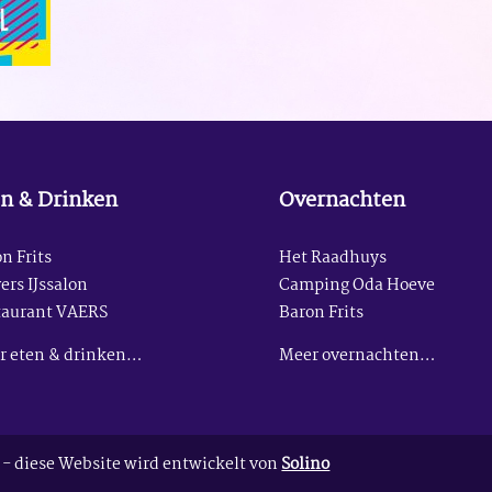
n & Drinken
Overnachten
n Frits
Het Raadhuys
ers IJssalon
Camping Oda Hoeve
taurant VAERS
Baron Frits
r eten & drinken…
Meer overnachten…
- diese Website wird entwickelt von
Solino