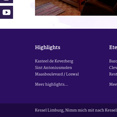
Highlights
Ete
Kasteel de Keverberg
Baro
Sint Antoniusmolen
Clev
Maasboulevard / Loswal
Res
Meer highlights…
Mee
Kessel Limburg, Nimm mich mit nach Kessel 