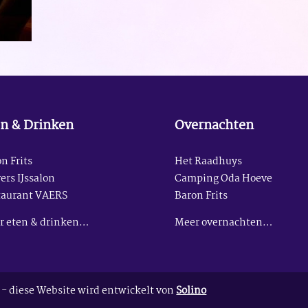
n & Drinken
Overnachten
n Frits
Het Raadhuys
ers IJssalon
Camping Oda Hoeve
taurant VAERS
Baron Frits
r eten & drinken…
Meer overnachten…
- diese Website wird entwickelt von
Solino