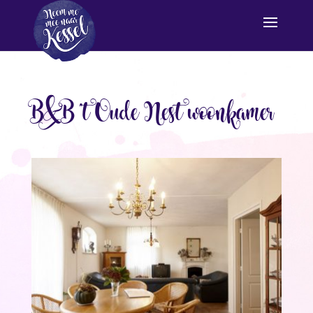
B&B ’t Oude Nest woonkamer