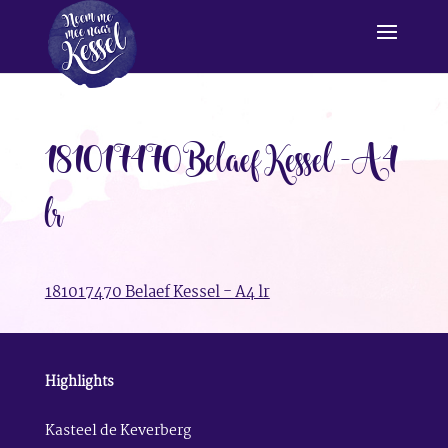
181017470 Belaef Kessel – A4
lr
181017470 Belaef Kessel - A4 lr
Highlights
Kasteel de Keverberg