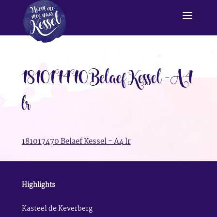
181017470 Belaef Kessel – A4
lr
181017470 Belaef Kessel - A4 lr
Highlights
Kasteel de Keverberg